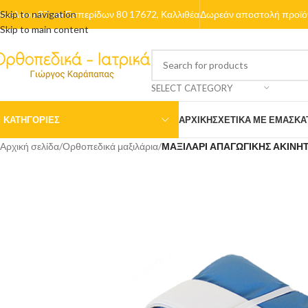
ενελάου 87 και Εσπερίδων 80 17672, Καλλιθέα
Skip to navigation
Δωρεάν αποστολή προϊόν
Skip to main content
SELECT CATEGORY
ΚΑΤΗΓΟΡΙΕΣ
ΑΡΧΙΚΉ
ΣΧΕΤΙΚΆ ΜΕ ΕΜΆΣ
ΚΑ
Αρχική σελίδα
/
Ορθοπεδικά μαξιλάρια
/
ΜΑΞΙΛΑΡΙ ΑΠΑΓΩΓΙΚΗΣ ΑΚΙΝΗ