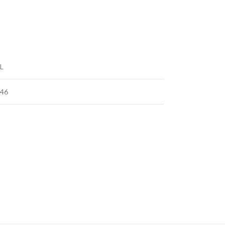
L
-46