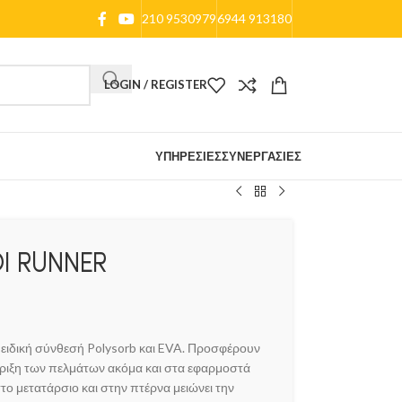
210 9530979
6944 913180
LOGIN / REGISTER
ΥΠΗΡΕΣΊΕΣ
ΣΥΝΕΡΓΑΣΊΕΣ
Ι RUNNER
 ειδική σύνθεσή Polysorb και EVA. Προσφέρουν
ιξη των πελμάτων ακόμα και στα εφαρμοστά
 μετατάρσιο και στην πτέρνα μειώνει την