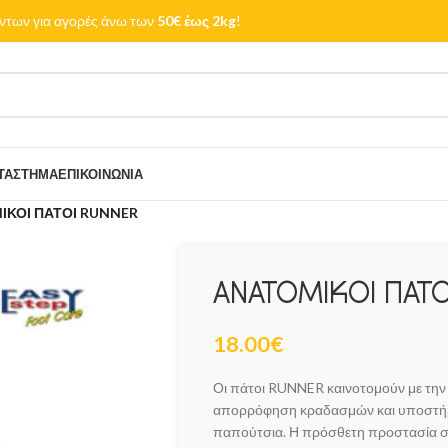
των για αγορές άνω των
50€ έως 2kg
!
ΤΆΣΤΗΜΑ
ΕΠΙΚΟΙΝΩΝΊΑ
ΙΚΟΙ ΠΑΤΟΙ RUNNER
ΑΝΑΤΟΜΙΚΟΙ ΠΑΤΟ
18.00
€
Οι πάτοι RUNNER καινοτομούν με την
απορρόφηση κραδασμών και υποστήρ
παπούτσια. Η πρόσθετη προστασία στο