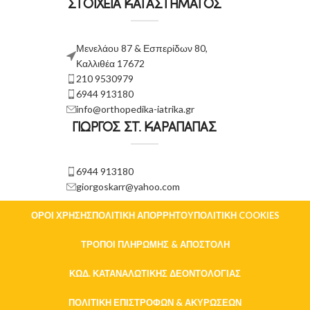
ΣΤΟΙΧΕΙΑ ΚΑΤΑΣΤΗΜΑΤΟΣ
Μενελάου 87 & Εσπερίδων 80,
Καλλιθέα 17672
210 9530979
6944 913180
info@orthopedika-iatrika.gr
ΓΙΩΡΓΟΣ ΣΤ. ΚΑΡΑΠΑΠΑΣ
6944 913180
giorgoskarr@yahoo.com
ΌΡΟΙ ΧΡΉΣΗΣ
ΠΟΛΙΤΙΚΉ ΑΠΟΡΡΉΤΟΥ
ΠΟΛΙΤΙΚΉ COOKIES
ΤΡΌΠΟΙ ΠΛΗΡΩΜΉΣ & ΑΠΟΣΤΟΛΉ
ΚΏΔ. ΚΑΤΑΝΑΛΩΤΙΚΉΣ ΔΕΟΝΤΟΛΟΓΊΑΣ
ΠΟΛΙΤΙΚΉ ΕΠΙΣΤΡΟΦΏΝ & ΑΚΥΡΏΣΕΩΝ