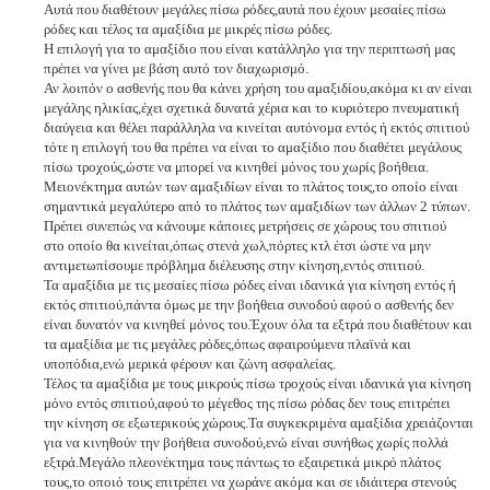
Αυτά που διαθέτουν μεγάλες πίσω ρόδες,αυτά που έχουν μεσαίες πίσω
ρόδες και τέλος τα αμαξίδια με μικρές πίσω ρόδες.
Η επιλογή για το αμαξίδιο που είναι κατάλληλο για την περιπτωσή μας
πρέπει να γίνει με βάση αυτό τον διαχωρισμό.
Αν λοιπόν ο ασθενής που θα κάνει χρήση του αμαξιδίου,ακόμα κι αν είναι
μεγάλης ηλικίας,έχει σχετικά δυνατά χέρια και το κυριότερο πνευματική
διαύγεια και θέλει παράλληλα να κινείται αυτόνομα εντός ή εκτός σπιτιού
τότε η επιλογή του θα πρέπει να είναι το αμαξίδιο που διαθέτει μεγάλους
πίσω τροχούς,ώστε να μπορεί να κινηθεί μόνος του χωρίς βοήθεια.
Μειονέκτημα αυτών των αμαξιδίων είναι το πλάτος τους,το οποίο είναι
σημαντικά μεγαλύτερο από το πλάτος των αμαξιδίων των άλλων 2 τύπων.
Πρέπει συνεπώς να κάνουμε κάποιες μετρήσεις σε χώρους του σπιτιού
στο οποίο θα κινείται,όπως στενά χωλ,πόρτες κτλ έτσι ώστε να μην
αντιμετωπίσουμε πρόβλημα διέλευσης στην κίνηση,εντός σπιτιού.
Τα αμαξίδια με τις μεσαίες πίσω ρόδες είναι ιδανικά για κίνηση εντός ή
εκτός σπιτιού,πάντα όμως με την βοήθεια συνοδού αφού ο ασθενής δεν
είναι δυνατόν να κινηθεί μόνος του.Έχουν όλα τα εξτρά που διαθέτουν και
τα αμαξίδια με τις μεγάλες ρόδες,όπως αφαιρούμενα πλαϊνά και
υποπόδια,ενώ μερικά φέρουν και ζώνη ασφαλείας.
Τέλος τα αμαξίδια με τους μικρούς πίσω τροχούς είναι ιδανικά για κίνηση
μόνο εντός σπιτιού,αφού το μέγεθος της πίσω ρόδας δεν τους επιτρέπει
την κίνηση σε εξωτερικούς χώρους.Τα συγκεκριμένα αμαξίδια χρειάζονται
για να κινηθούν την βοήθεια συνοδού,ενώ είναι συνήθως χωρίς πολλά
εξτρά.Μεγάλο πλεονέκτημα τους πάντως το εξαιρετικά μικρό πλάτος
τους,το οποιό τους επιτρέπει να χωράνε ακόμα και σε ιδιάιτερα στενούς