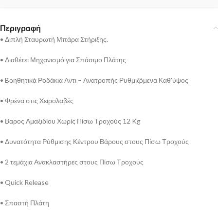
Περιγραφή
• Διπλή Σταυρωτή Μπάρα Στήριξης.
• Διαθέτει Μηχανισμό για Σπάσιμο Πλάτης
• Bοηθητικά Ροδάκια Αντι – Ανατροπής Ρυθμιζόμενα Καθ’ύψος
• Φρένα στις Xειρολαβές
• Βαρος Αμαξιδίου Χωρίς Πίσω Τροχούς 12 Kg
• Δυνατότητα Ρύθμισης Κέντρου Βάρους στους Πίσω Τροχούς
• 2 τεμάχια Ανακλαστήρες στους Πίσω Τροχούς
• Quick Release
• Σπαστή Πλάτη