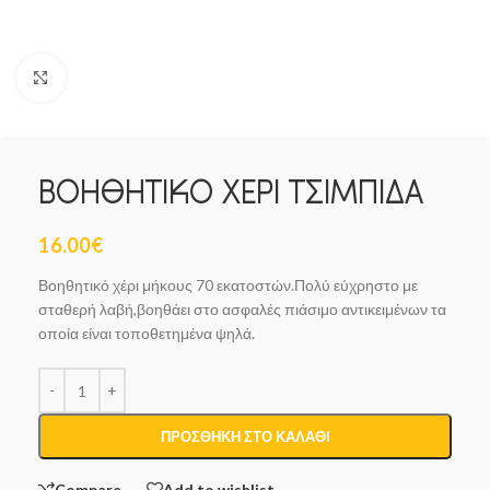
Click to enlarge
ΒΟΗΘΗΤΙΚΟ ΧΕΡΙ ΤΣΙΜΠΙΔΑ
16.00
€
Βοηθητικό χέρι μήκους 70 εκατοστών.Πολύ εύχρηστο με
σταθερή λαβή,βοηθάει στο ασφαλές πιάσιμο αντικειμένων τα
οποία είναι τοποθετημένα ψηλά.
ΠΡΟΣΘΉΚΗ ΣΤΟ ΚΑΛΆΘΙ
Compare
Add to wishlist