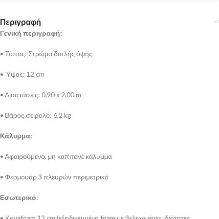
Περιγραφή
Γενική περιγραφή:
• Τύπος: Στρώμα διπλής όψης
• Ύψος: 12 cm
• Διαστάσεις: 0,90 x 2,00 m
• Βάρος σε ρολό: 6,2 kg
Κάλυμμα:
• Αφαιρούμενο, μη καπιτονέ κάλυμμα
• Φερμουάρ 3 πλευρών περιμετρικό
Εσωτερικό:
• Kovafoam 12 cm (εξειδικευμένο foam με βελτιωμένες ιδιότητες