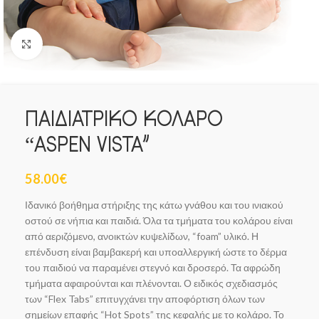
Click to enlarge
ΠΑΙΔΙΑΤΡΙΚΟ ΚΟΛΑΡΟ
“ASPEN VISTA”
58.00
€
Ιδανικό βοήθημα στήριξης της κάτω γνάθου και του ινιακού
οστού σε νήπια και παιδιά. Όλα τα τμήματα του κολάρου είναι
από αεριζόμενο, ανοικτών κυψελίδων, “foam” υλικό. Η
επένδυση είναι βαμβακερή και υποαλλεργική ώστε το δέρμα
του παιδιού να παραμένει στεγνό και δροσερό. Τα αφρώδη
τμήματα αφαιρούνται και πλένονται. Ο ειδικός σχεδιασμός
των “Flex Tabs” επιτυγχάνει την αποφόρτιση όλων των
σημείων επαφής “Hot Spots” της κεφαλής με το κολάρο. Το