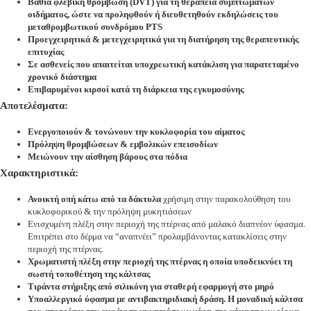
Βαθιά φλεβική θρόμβωση (DVT) για τη θεραπεία συμπτωμάτων
οιδήματος, ώστε να προληφθούν ή διευθετηθούν εκδηλώσεις του
μεταθρομβωτικού συνδρόμου PTS
Προεγχειρητικά & μετεγχειρητικά για τη διατήρηση της θεραπευτικής
επιτυχίας
Σε ασθενείς που απαιτείται υποχρεωτική κατάκλιση για παρατεταμένο
χρονικό διάστημα
Επιβαρυμένοι κιρσοί κατά τη διάρκεια της εγκυμοσύνης
Αποτελέσματα:
Ενεργοποιούν
& τονώνουν την κυκλοφορία του αίματος
Πρόληψη θρομβώσεων & εμβολικών επεισοδίων
Μειώνουν την αίσθηση βάρους στα πόδια
Χαρακτηριστικά:
Ανοικτή οπή κάτω από τα δάκτυλα
χρήσιμη στην παρακολούθηση του
κυκλοφορικού & την πρόληψη μυκητιάσεων
Ενισχυμένη πλέξη στην περιοχή της πτέρνας από μαλακό διαπνέον ύφασμα.
Επιτρέπει στο δέρμα να “αναπνέει” προλαμβάνοντας κατακλίσεις στην
περιοχή της πτέρνας.
Χρωματιστή πλέξη στην περιοχή της πτέρνας η οποία υποδεικνύει τη
σωστή τοποθέτηση της κάλτσας
Τιράντα στήριξης από σιλικόνη για σταθερή εφαρμογή στο μηρό
Υποαλλεργικό ύφασμα με αντιβακτηριδιακή δράση. Η μοναδική κάλτσα