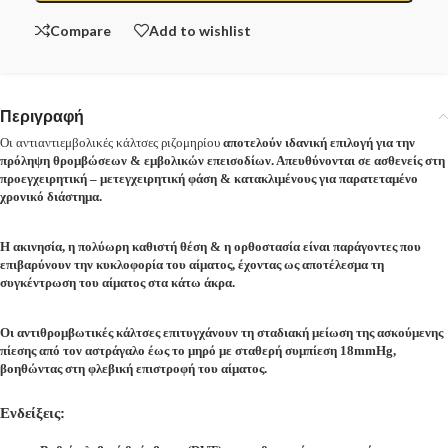
Compare
Add to wishlist
Περιγραφή
Οι αντιαντιεμβολικές κάλτσες ριζομηρίου
αποτελούν ιδανική επιλογή για την
πρόληψη θρομβώσεων & εμβολικών επεισοδίων. Απευθύνονται σε ασθενείς στη
προεγχειρητική – μετεγχειρητική φάση & κατακλιμένους για παρατεταμένο
χρονικό διάστημα.
Η ακινησία, η πολύωρη καθιστή θέση & η ορθοστασία είναι παράγοντες που
επιβαρύνουν την κυκλοφορία του αίματος, έχοντας ως αποτέλεσμα τη
συγκέντρωση του αίματος στα κάτω άκρα.
Οι αντιθρομβωτικές κάλτσες επιτυγχάνουν τη σταδιακή μείωση της ασκούμενης
πίεσης από τον αστράγαλο έως το μηρό
με σταθερή συμπίεση 18mmHg,
βοηθώντας σ
τη φλεβική επιστροφή του αίματος.
Ενδείξεις: