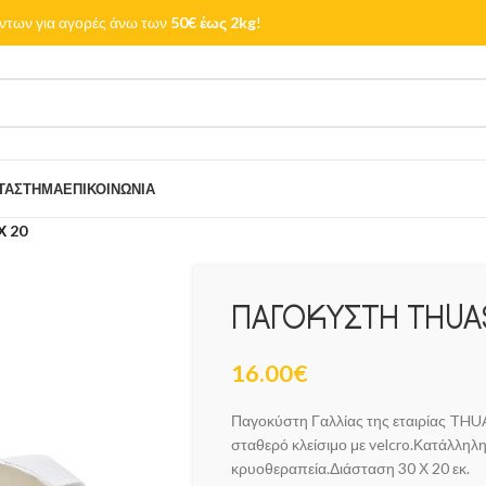
των για αγορές άνω των
50€ έως 2kg
!
ΤΆΣΤΗΜΑ
ΕΠΙΚΟΙΝΩΝΊΑ
Χ 20
ΠΑΓΟΚΥΣΤΗ THUAS
16.00
€
Παγοκύστη Γαλλίας της εταιρίας THU
σταθερό κλείσιμο με velcro.Κατάλληλη
κρυοθεραπεία.Διάσταση 30 Χ 20 εκ.