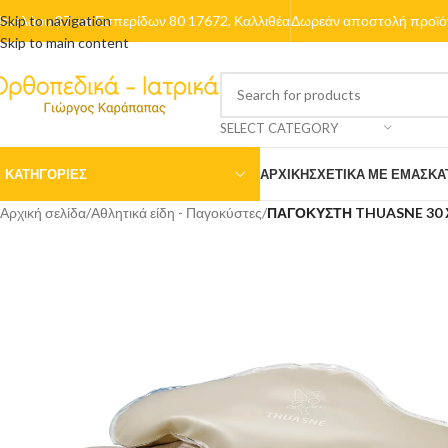
ενελάου 87 και Εσπερίδων 80 17672, Καλλιθέα
Skip to navigation
Δωρεάν αποστολή προϊόν
Skip to main content
SELECT CATEGORY
ΚΑΤΗΓΟΡΙΕΣ
ΑΡΧΙΚΉ
ΣΧΕΤΙΚΆ ΜΕ ΕΜΆΣ
ΚΑ
Αρχική σελίδα
/
Αθλητικά είδη - Παγοκύστες
/
ΠΑΓΟΚΥΣΤΗ THUASNE 30 