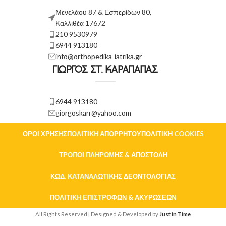
Μενελάου 87 & Εσπερίδων 80,
Καλλιθέα 17672
210 9530979
6944 913180
info@orthopedika-iatrika.gr
ΓΙΩΡΓΟΣ ΣΤ. ΚΑΡΑΠΑΠΑΣ
6944 913180
giorgoskarr@yahoo.com
ΌΡΟΙ ΧΡΉΣΗΣ
ΠΟΛΙΤΙΚΉ ΑΠΟΡΡΉΤΟΥ
ΠΟΛΙΤΙΚΉ COOKIES
ΤΡΌΠΟΙ ΠΛΗΡΩΜΉΣ & ΑΠΟΣΤΟΛΉ
ΚΏΔ. ΚΑΤΑΝΑΛΩΤΙΚΉΣ ΔΕΟΝΤΟΛΟΓΊΑΣ
ΠΟΛΙΤΙΚΉ ΕΠΙΣΤΡΟΦΏΝ & ΑΚΥΡΏΣΕΩΝ
All Rights Reserved | Designed & Developed by
Just in Time