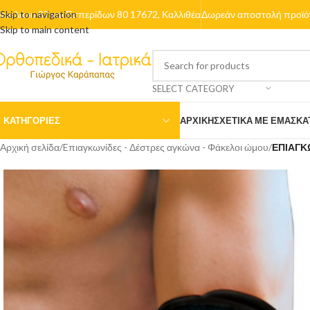
ενελάου 87 και Εσπερίδων 80 17672, Καλλιθέα
Skip to navigation
Δωρεάν αποστολή προϊόν
Skip to main content
SELECT CATEGORY
ΚΑΤΗΓΟΡΙΕΣ
ΑΡΧΙΚΉ
ΣΧΕΤΙΚΆ ΜΕ ΕΜΆΣ
ΚΑ
Αρχική σελίδα
/
Eπιαγκωνίδες - Δέστρες αγκώνα - Φάκελοι ώμου
/
ΕΠΙΑΓΚ