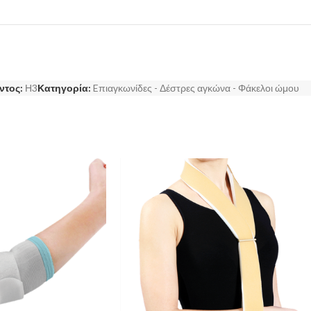
ντος:
Η3
Κατηγορία:
Eπιαγκωνίδες - Δέστρες αγκώνα - Φάκελοι ώμου