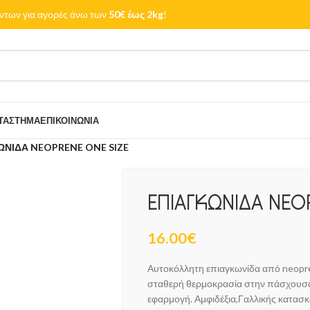
των για αγορές άνω των
50€ έως 2kg
!
ΤΆΣΤΗΜΑ
ΕΠΙΚΟΙΝΩΝΊΑ
ΩΝΙΔΑ NEOPRENE ONE SIZE
ΕΠΙΑΓΚΩΝΙΔΑ NEO
16.00
€
Αυτοκόλλητη επιαγκωνίδα από neopr
σταθερή θερμοκρασία στην πάσχουσα 
εφαρμογή. Αμφιδέξια,Γαλλικής κατασκ